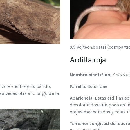
(C) Vojtech.dostal (comparti
Ardilla roja
Nombre científico
:
Sciurus 
zo y vientre gris pálido,
Familia
: Sciuridae
 a veces otra a lo largo de la
Apariencia
: Estas ardillas s
decolorándose un poco en inv
orejas mechonadas y colas t
Tamaño
:
Longitud del cuer