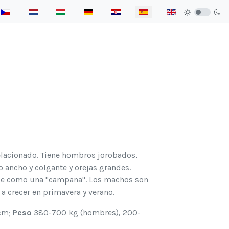
elect your language
relacionado. Tiene hombros jorobados,
o ancho y colgante y orejas grandes.
noce como una "campana". Los machos son
a crecer en primavera y verano.
cm;
Peso
380-700 kg (hombres), 200-