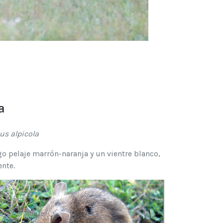
a
s alpicola
go pelaje marrón-naranja y un vientre blanco,
nte.