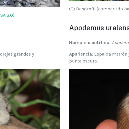
(C) Dendrofil (compartido ba
SA 3.0)
Apodemus uralens
Nombre científico
:
Apodemu
orejas grandes y
Apariencia
: Espalda marrón 
punta oscura.