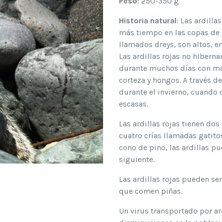
Peso
: 250-350 g
Historia natural
: Las ardill
más tiempo en las copas de l
llamados dreys, son altos, e
Las ardillas rojas no hibern
durante muchos días con ma
corteza y hongos. A través d
durante el invierno, cuando 
escasas.
Las ardillas rojas tienen do
cuatro crías llamadas gatito
cono de pino, las ardillas pu
siguiente.
Las ardillas rojas pueden ser
que comen piñas.
Un virus transportado por ar