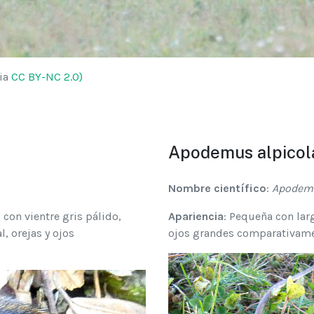
cia
CC BY-NC 2.0)
Apodemus alpicol
Nombre científico
:
Apodemu
 con vientre gris pálido,
Apariencia
: Pequeña con lar
, orejas y ojos
ojos grandes comparativame