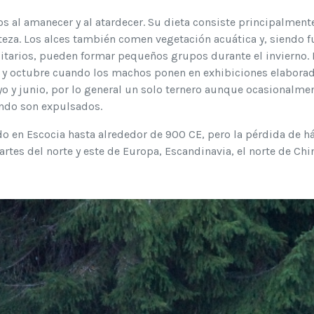
os al amanecer y al atardecer. Su dieta consiste principalment
eza. Los alces también comen vegetación acuática y, siendo fu
litarios, pueden formar pequeños grupos durante el invierno. 
 y octubre cuando los machos ponen en exhibiciones elaborada
yo y junio, por lo general un solo ternero aunque ocasional
ando son expulsados.
o en Escocia hasta alrededor de 900 CE, pero la pérdida de hábi
artes del norte y este de Europa, Escandinavia, el norte de C