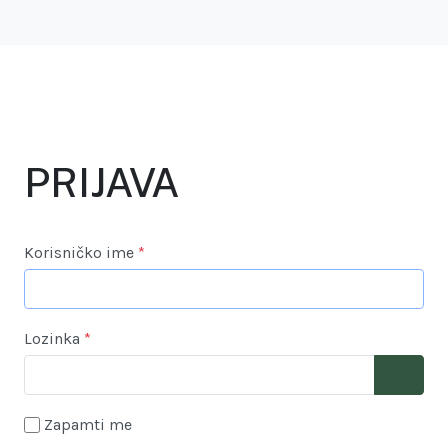
S
PRIJAVA
Korisničko ime
*
Lozinka
*
Show P
Zapamti me